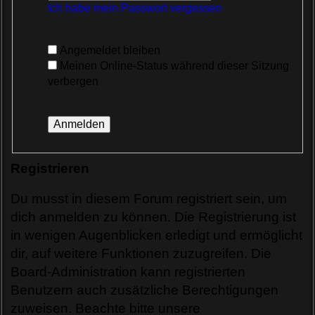
Ich habe mein Passwort vergessen
Angemeldet bleiben
Meinen Online-Status während dieser Sitzung
verbergen
Registrieren
Du musst in diesem Forum registriert sein, um
dich anmelden zu können. Die Registrierung ist
in wenigen Augenblicken erledigt und ermöglicht
dir, auf weitere Funktionen zuzugreifen. Die
Board-Administration kann registrierten
Benutzern auch zusätzliche Berechtigungen
zuweisen. Beachte bitte unsere