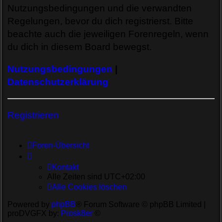
Nutzungsbedingungen und die verwandten
Regelungen, bevor du dich registrierst. Bitte
beachte auch die jeweiligen Forenregeln, wenn
du dich in diesem Board bewegst.
Nutzungsbedingungen
|
Datenschutzerklärung
Registrieren
Foren-Übersicht
Kontakt
Alle Zeiten sind
UTC+02:00
Alle Cookies löschen
Powered by
phpBB
® Forum Software © phpBB Limited |
proDVGFX by:
Prosk8er
©