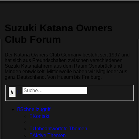
Suzuki Katana Owners
Club Forum
Der Katana Owners Club Germany besteht seit 1997 und
hat sich aus Freundschaften zwischen verschiedenen
Suzuki Katanafahrern aus dem Raum Osnabrück und
Minden entwickelt. Mittlerweile haben wir Mitglieder aus
ganz Deutschland. Von Husum bis Freiburg.
Suche
Erweiterte Suche
Schnellzugriff
Kontakt
Unbeantwortete Themen
Aktive Themen