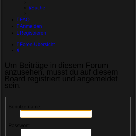
Suche
FAQ
Anmelden
Registrieren
Foren-Übersicht
Suche
Um Beiträge in diesem Forum
anzusehen, musst du auf diesem
Board registriert und angemeldet
sein.
Benutzername:
Passwort: