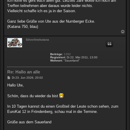
Ich hoffe es geht euch allen gut. Letztes Jahr wollte ich noch am
Treffen teilnehmen aber daraus wurde leider nichts.
Vielleicht schaffe ich es ja in der Saison.
Ganz liebe Grüße von Ute aus der Nurnberger Ecke.
(Katana 750, blau)
N
a
c
Silverlinekatana
h
o
b
Beiträge:
1292
e
Registriert:
Di 22. Mär 2011, 13:00
n
Wohnort:
"Sauerland"
Re: Hallo an alle
B
Di 23. Jun 2026, 20:02
e
i
Hallo Ute,
t
r
a
Schön, dass du wieder da bist
g
In 10 Tagen kannst du einen Großteil der Leute schon sehen, zum
EuroKat 12 in Fröndenberg, schau mal in die Termine.
Grüße aus dem Sauerland