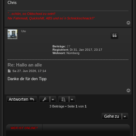
Chris
"...schön, so Oldschool zu sein!!
Nix Fahrmodi, Quickshift, ABS und so´n Schnickschnack!!"
N
a
c
Ute
h
o
b
Beiträge:
27
e
Registriert:
Di 31. Jan 2017, 23:17
n
Wohnort:
Nürnberg
Re: Hallo an alle
B
Sa 27. Jun 2026, 17:14
e
i
Danke dir für den Tipp
t
r
a
N
g
a
Antworten
c
h
3 Beiträge • Seite
1
von
1
o
b
Gehe zu
e
n
WER IST ONLINE?