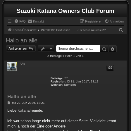
Suzuki Katana Owners Club Forum
FAQ
Kontakt
Registrieren
Anmelden
S
Foren-Übersicht
WICHTIG: Erst lesen! / IMPORTANT: Read first!
Ich bin neu hier!? I´m new here!?
u
Hallo an alle
c
Suche
Erweite
Antworten
h
3 Beiträge » Seite
1
von
1
e
Ute
Beiträge:
27
Registriert:
Di 31. Jan 2017, 23:17
Wohnort:
Nürnberg
Hallo an alle
B
Mo 22. Jun 2026, 18:21
e
i
Liebe Katanafreunde,
t
r
a
ich war schon lange nicht mehr auf dieser Seite. Vielleicht kennt
g
mich ja noch der Eine oder Andere.