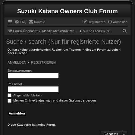
Suzuki Katana Owners Club Forum
FAQ
Kontakt
Registrieren
Anmelden
S
Foren-Übersicht
Marktplatz: Verkaufen & Kaufen / marketplace: sell & buy
Suche / search (Nur für registrierte Nutzer)
u
Suche / search (Nur für registrierte Nutzer)
c
Du hast keine ausreichenden Rechte, um Themen in diesem Forum zu sehen
h
oder zu lesen.
e
ANMELDEN
•
REGISTRIEREN
Benutzername:
Passwort:
Angemeldet bleiben
Meinen Online-Status während dieser Sitzung verbergen
Diese Kategorie hat keine Foren.
Gehe zu