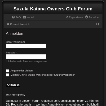
Suzuki Katana Owners Club Forum
FAQ
Kontakt
Registrieren
Anmelden
S
Foren-Übersicht
u
Anmelden
c
h
Benutzername:
e
Passwort:
Ich habe mein Passwort vergessen
Angemeldet bleiben
Meinen Online-Status während dieser Sitzung verbergen
REGISTRIEREN
Du musst in diesem Forum registriert sein, um dich anmelden zu können.
Die Registrierung ist in wenigen Augenblicken erledigt und ermöglicht dir,