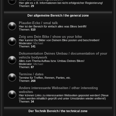
Hier gibt es z.B. Informationen bei nicht erfolgreicher Registrierung!
Themen:
29
Der allgemeine Bereich / the general zone
Plauder-Ecke / smal talk
Hier ist der Bereich für einfach alles was Bikes betrifft!
Themen:
510
Zeig uns Dein Bike / show us your bike
Hier kannst Du Bilder von Deinem Bike posten und beschreiben!
Moderator:
Michael
Themen:
141
Dokumentation Deines Umbau / documentation of your
vehicle bodywork
Alles zum Thema Aufbau bzw. Umbau Deines Bikes!
Moderator:
Michael
Themen:
87
Termine / dates
Termine für Treffen, Rennen, Parties, etc.
Themen:
268
Andere interessante Webseiten / other interesting
websites
Hier können Links zu interessanten Webseiten gepostet werden! (Neue
Links werden inhaltlich geprüft und unter Umständen wieder entfernt!)
Themen:
34
Der Technik Bereich / the technical zone