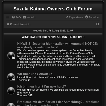
Suzuki Katana Owners Club Forum
FAQ
Kontakt
Registrieren
Anmelden
S
Foren-Übersicht
u
Aktuelle Zeit: Fr 7. Aug 2026, 21:07
c
WICHTIG: Erst lesen! / IMPORTANT: Read first!
h
HINWEIS: Jeder ist hier herzlich willkommen! NOTICE:
everybody is welcome here!
e
Wir möchten hier gerne den Hinweis geben, das Jeder hier herzlich
willkommen ist! Dieses Forum ist nicht nur für KatanaOwnersClub-
Mitglieder. Es ist egal ob Du hier nur zum Mitlesen, Mitschreiben bist,
Termine bekanntgeben möchtest oder Teile kaufen oder verkaufen
möchtest. Mitglieder, die gerne gewerblich etwas im Verkaufsbereich
anbieten wollen, müssen sich aber bitte voarb bei uns melden! Viel Spaß
hier im Forum!
Wir über uns / About us
Hier stellt sich der Katana Owners Club Germany vor
Themen:
2
Ich bin neu hier!? I´m new here!?
Wichtig! Hier ist der Bereich wo sich bitte die neuen Benutzer vorstellen!
Bitte lesen!
Themen:
395
Probleme mit dem Forum / der Anmeldung? / problems
with the forum/registration?