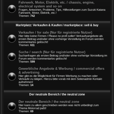
Fahrwerk, Motor, Elektrik, etc. / chassis, engine,
electrical system and so on
Fragen, Antworten, Probleme, Tips, Hilfestellungen zum Suzuki Katana
Fahrwerk, Motor, Elektrik, etc.!
Themen:
742
Marktplatz: Verkaufen & Kaufen / marketplace: sell & buy
Verkaufen / for sale (Nur für registrierte Nutzer)
Hier bitte keine Firmen / Please no profi-seller! Verkaufsangebote als
ersten Beitrag und/oder ohne vorherige Vorstellung im Forum werden
kommentarlos gelöscht!
Themen:
611
Suche / search (Nur für registrierte Nutzer)
Suchanfragen als ersten Beitrag und/oder ohne vorherige Vorstellung im
Forum werden kommentarlos gelöscht!
Themen:
599
Gewerbliche Angebote & Werbung / commercial offers
& advertising
Hier gibt es die Möglichkeit für Firmen Werbung zu machen oder
Verkäufe zu tätigen. Hierzu bitte vorab mit dem Seitenadmin Kontakt
aufnehmen!
Themen:
14
Der neutrale Bereich / the neutral zone
Der neutrale Bereich / the neutral zone
Hier kann zu allem geschrieben werden was nicht unbedingt zum
Thema Motorrad paßt!
Themen:
69