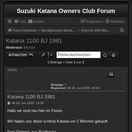
Suzuki Katana Owners Club Forum
FAQ
Kontakt
Registrieren
Anmelden
S
Foren-Übersicht
Der allgemeine Bereich / the general zone
Zeig uns Dein Bike / show us your bike
u
Katana 1100 BJ 1981
c
Moderator:
Michael
h
Suche
Erweite
Antworten
e
6 Beiträge » Seite
1
von
1
GSX81
Beiträge:
5
Registriert:
Mi 18. Jun 2025, 20:00
Katana 1100 BJ 1981
B
Mi 18. Jun 2025, 22:35
e
i
Hallo wir sind neu hier im Forum.
t
r
a
Wir haben uns diese schöne Katana vor 2 Wochen gekauft.
g
Fast Original, aus Erstbesitz.