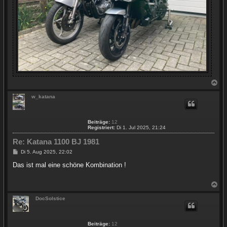
N
a
c
w_katana
h
o
b
Beiträge:
12
e
Registriert:
Di 1. Jul 2025, 21:24
n
Re: Katana 1100 BJ 1981
B
Di 5. Aug 2025, 22:02
e
i
Das ist mal eine schöne Kombination !
t
r
a
N
g
a
c
DocSolstice
h
o
b
Beiträge:
12
e