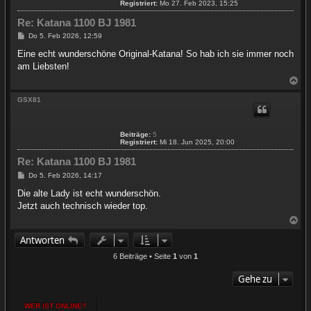
Registriert:
Mo 27. Feb 2023, 15:25
n
Re: Katana 1100 BJ 1981
B
Do 5. Feb 2026, 12:59
e
i
Eine echt wunderschöne Original-Katana! So hab ich sie immer noch
t
am Liebsten!
r
a
N
g
a
c
GSX81
h
o
b
Beiträge:
5
e
Registriert:
Mi 18. Jun 2025, 20:00
n
Re: Katana 1100 BJ 1981
B
Do 5. Feb 2026, 14:17
e
i
Die alte Lady ist echt wunderschön.
t
Jetzt auch technisch wieder top.
r
a
N
g
a
Antworten
c
h
6 Beiträge • Seite
1
von
1
o
b
Gehe zu
e
n
WER IST ONLINE?