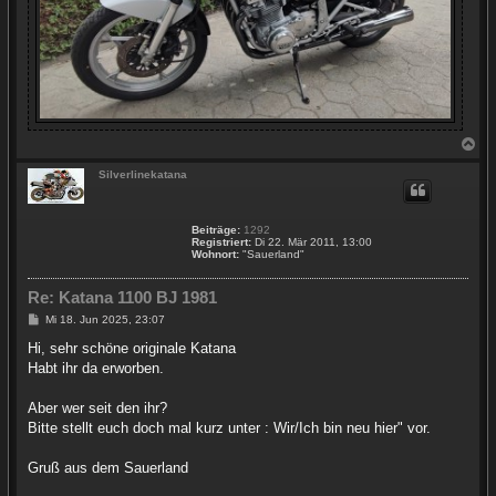
N
a
c
Silverlinekatana
h
o
b
Beiträge:
1292
e
Registriert:
Di 22. Mär 2011, 13:00
n
Wohnort:
"Sauerland"
Re: Katana 1100 BJ 1981
B
Mi 18. Jun 2025, 23:07
e
i
Hi, sehr schöne originale Katana
t
Habt ihr da erworben.
r
a
g
Aber wer seit den ihr?
Bitte stellt euch doch mal kurz unter : Wir/Ich bin neu hier" vor.
Gruß aus dem Sauerland