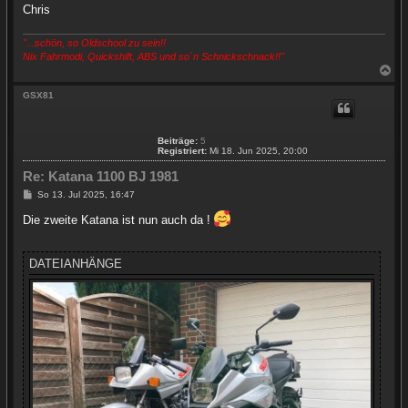
Chris
"...schön, so Oldschool zu sein!!
Nix Fahrmodi, Quickshift, ABS und so´n Schnickschnack!!"
N
a
c
GSX81
h
o
b
Beiträge:
5
e
Registriert:
Mi 18. Jun 2025, 20:00
n
Re: Katana 1100 BJ 1981
B
So 13. Jul 2025, 16:47
e
i
Die zweite Katana ist nun auch da !
t
r
a
g
DATEIANHÄNGE