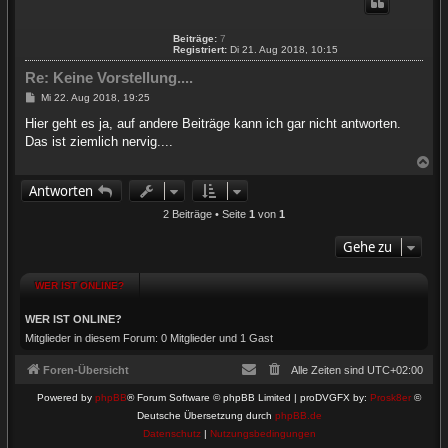
h
o
b
Beiträge:
7
e
Registriert:
Di 21. Aug 2018, 10:15
n
Re: Keine Vorstellung....
B
Mi 22. Aug 2018, 19:25
e
i
Hier geht es ja, auf andere Beiträge kann ich gar nicht antworten.
t
Das ist ziemlich nervig....
r
a
N
g
a
Antworten
c
h
2 Beiträge • Seite
1
von
1
o
b
Gehe zu
e
n
WER IST ONLINE?
WER IST ONLINE?
Mitglieder in diesem Forum: 0 Mitglieder und 1 Gast
Foren-Übersicht
Alle Zeiten sind
UTC+02:00
Powered by
phpBB
® Forum Software © phpBB Limited | proDVGFX by:
Prosk8er
©
Deutsche Übersetzung durch
phpBB.de
Datenschutz
|
Nutzungsbedingungen