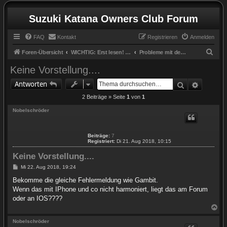
Suzuki Katana Owners Club Forum
FAQ
Kontakt
Registrieren
Anmelden
S
Foren-Übersicht
WICHTIG: Erst lesen! / IMPORTANT: Read first!
Probleme mit dem Forum / der Anmeldung? / problems with the forum/registration?
u
Keine Vorstellung....
c
Suche
Erweite
Antworten
h
2 Beiträge » Seite
1
von
1
e
Nobelschröder
Beiträge:
7
Registriert:
Di 21. Aug 2018, 10:15
Keine Vorstellung....
B
Mi 22. Aug 2018, 19:24
e
i
Bekomme die gleiche Fehlermeldung wie Gambit.
t
Wenn das mit IPhone und co nicht harmoniert, liegt das am Forum
r
a
oder an IOS????
g
N
a
c
Nobelschröder