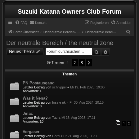
Suzuki Katana Owners Club Forum
FAQ
Kontakt
Registrieren
Anmelden
S
Foren-Übersicht
Der neutrale Bereich / the neutral zone
Der neutrale Bereich / the neutral zone
u
Der neutrale Bereich / the neutral zone
c
Suche
Erweiterte Suc
Neues Thema
h
e
1
2
3
Nächste
69 Themen
Themen
PN Postausgang
Letzter Beitrag von
schnippel
«
Mi 19. Feb 2025, 19:06
Antworten:
1
Was it Nena?
Letzter Beitrag von
fossie uk
«
Fr 30. Aug 2024, 20:15
Antworten:
3
Jmac
Letzter Beitrag von
Taz
«
Mi 16. Aug 2023, 17:11
Antworten:
10
1
2
Vergaser
Letzter Beitrag von
Cord
«
Fr 21. Aug 2020, 11:31