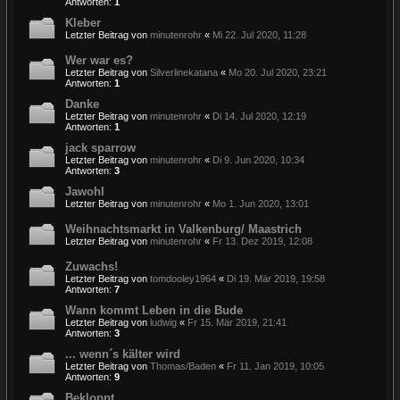
Antworten:
1
Kleber
Letzter Beitrag von
minutenrohr
«
Mi 22. Jul 2020, 11:28
Wer war es?
Letzter Beitrag von
Silverlinekatana
«
Mo 20. Jul 2020, 23:21
Antworten:
1
Danke
Letzter Beitrag von
minutenrohr
«
Di 14. Jul 2020, 12:19
Antworten:
1
jack sparrow
Letzter Beitrag von
minutenrohr
«
Di 9. Jun 2020, 10:34
Antworten:
3
Jawohl
Letzter Beitrag von
minutenrohr
«
Mo 1. Jun 2020, 13:01
Weihnachtsmarkt in Valkenburg/ Maastrich
Letzter Beitrag von
minutenrohr
«
Fr 13. Dez 2019, 12:08
Zuwachs!
Letzter Beitrag von
tomdooley1964
«
Di 19. Mär 2019, 19:58
Antworten:
7
Wann kommt Leben in die Bude
Letzter Beitrag von
ludwig
«
Fr 15. Mär 2019, 21:41
Antworten:
3
... wenn´s kälter wird
Letzter Beitrag von
Thomas/Baden
«
Fr 11. Jan 2019, 10:05
Antworten:
9
Bekloppt