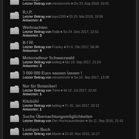
Letzter Beitrag von
minutenrohr
«
Do 23. Aug 2018, 10:01
R.I.P.
Letzter Beitrag von
lupo1200
«
Di 29. Mai 2018, 19:56
Antworten:
4
Weihnachten
Letzter Beitrag von
Ralla
«
So 24. Dez 2017, 12:51
Antworten:
3
B f R!
Letzter Beitrag von
Franky
«
Fr 6. Okt 2017, 06:40
Antworten:
4
Motorradtour Schwarzwald
Letzter Beitrag von
ludwig
«
Mo 18. Sep 2017, 21:24
Antworten:
3
3 000 000 Euro sausen lassen !
Letzter Beitrag von
minutenrohr
«
Sa 16. Sep 2017, 13:28
Nur für Botaniker!
Letzter Beitrag von
Torte
«
Mi 12. Jul 2017, 22:42
Antworten:
1
Kitzbühl
Letzter Beitrag von
ludwig
«
Fr 20. Jan 2017, 20:12
Antworten:
1
Suche Übernachtungsmöglichkeiten
Letzter Beitrag von
Der Hochsauerländer
«
So 11. Sep 2016, 21:42
Lustiges Buch
Letzter Beitrag von
Martin
«
Di 10. Nov 2015, 16:17