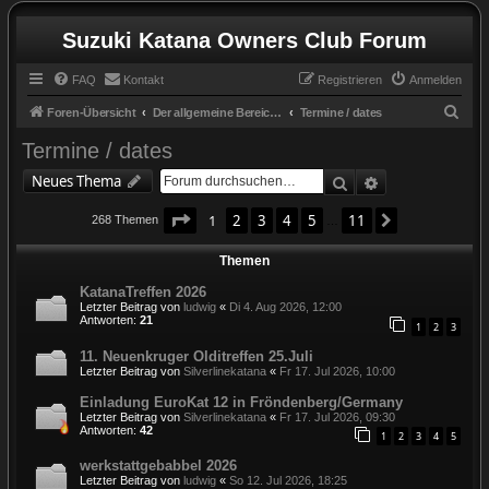
Suzuki Katana Owners Club Forum
FAQ
Kontakt
Registrieren
Anmelden
S
Foren-Übersicht
Der allgemeine Bereich / the general zone
Termine / dates
u
Termine / dates
c
Suche
Erweiterte Suc
Neues Thema
h
Seite
1
von
11
e
1
2
3
4
5
11
Nächste
268 Themen
…
Themen
KatanaTreffen 2026
Letzter Beitrag von
ludwig
«
Di 4. Aug 2026, 12:00
Antworten:
21
1
2
3
11. Neuenkruger Olditreffen 25.Juli
Letzter Beitrag von
Silverlinekatana
«
Fr 17. Jul 2026, 10:00
Einladung EuroKat 12 in Fröndenberg/Germany
Letzter Beitrag von
Silverlinekatana
«
Fr 17. Jul 2026, 09:30
Antworten:
42
1
2
3
4
5
werkstattgebabbel 2026
Letzter Beitrag von
ludwig
«
So 12. Jul 2026, 18:25