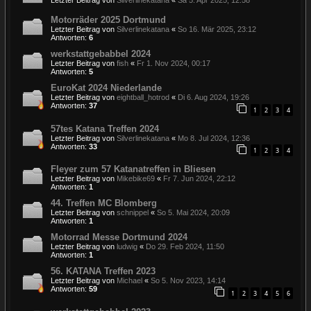
Letzter Beitrag von
Silverlinekatana
«
Sa 5. Apr 2025, 12:58
Motorräder 2025 Dortmund
Letzter Beitrag von
Silverlinekatana
«
So 16. Mär 2025, 23:12
Antworten:
6
werkstattgebabbel 2024
Letzter Beitrag von
fish
«
Fr 1. Nov 2024, 00:17
Antworten:
5
EuroKat 2024 Niederlande
Letzter Beitrag von
eightball_hotrod
«
Di 6. Aug 2024, 19:26
Antworten:
37
1
2
3
4
57tes Katana Treffen 2024
Letzter Beitrag von
Silverlinekatana
«
Mo 8. Jul 2024, 12:36
Antworten:
33
1
2
3
4
Fleyer zum 57 Katanatreffen in Bliesen
Letzter Beitrag von
Mikebike69
«
Fr 7. Jun 2024, 22:12
Antworten:
1
44. Treffen MC Blomberg
Letzter Beitrag von
schnippel
«
So 5. Mai 2024, 20:09
Antworten:
1
Motorrad Messe Dortmund 2024
Letzter Beitrag von
ludwig
«
Do 29. Feb 2024, 11:50
Antworten:
1
56. KATANA Treffen 2023
Letzter Beitrag von
Michael
«
So 5. Nov 2023, 14:14
Antworten:
59
1
2
3
4
5
6