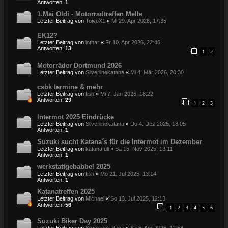
Antworten:
1
1.Mai Oldi - Motorradtreffen Melle
Letzter Beitrag von
ToivoX1
«
Mi 29. Apr 2026, 17:35
EK12?
Letzter Beitrag von
lothar
«
Fr 10. Apr 2026, 22:46
Antworten:
13
1
2
Motorräder Dortmund 2026
Letzter Beitrag von
Silverlinekatana
«
Mi 4. Mär 2026, 20:30
csbk termine & mehr
Letzter Beitrag von
fish
«
Mi 7. Jan 2026, 18:22
Antworten:
29
1
2
3
Intermot 2025 Eindrücke
Letzter Beitrag von
Silverlinekatana
«
Do 4. Dez 2025, 18:05
Antworten:
1
Suzuki sucht Katana´s für die Intermot im Dezember
Letzter Beitrag von
katana uli
«
Sa 15. Nov 2025, 13:11
Antworten:
1
werkstattgebabbel 2025
Letzter Beitrag von
fish
«
Mo 21. Jul 2025, 13:14
Antworten:
1
Katanatreffen 2025
Letzter Beitrag von
Michael
«
So 13. Jul 2025, 12:13
Antworten:
56
1
2
3
4
5
6
Suzuki Biker Day 2025