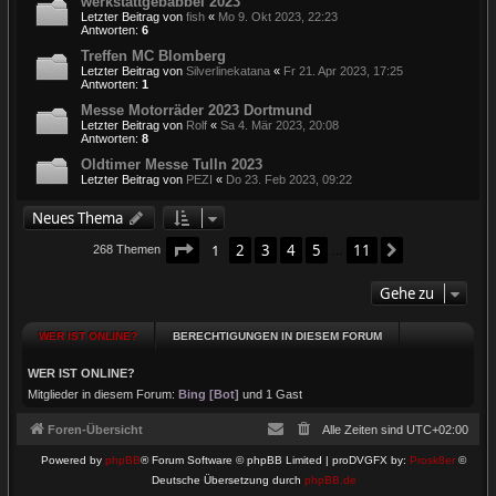
werkstattgebabbel 2023
Letzter Beitrag von
fish
«
Mo 9. Okt 2023, 22:23
Antworten:
6
Treffen MC Blomberg
Letzter Beitrag von
Silverlinekatana
«
Fr 21. Apr 2023, 17:25
Antworten:
1
Messe Motorräder 2023 Dortmund
Letzter Beitrag von
Rolf
«
Sa 4. Mär 2023, 20:08
Antworten:
8
Oldtimer Messe Tulln 2023
Letzter Beitrag von
PEZI
«
Do 23. Feb 2023, 09:22
Neues Thema
Seite
1
von
11
1
2
3
4
5
11
Nächste
268 Themen
…
Gehe zu
WER IST ONLINE?
BERECHTIGUNGEN IN DIESEM FORUM
WER IST ONLINE?
Mitglieder in diesem Forum:
Bing [Bot]
und 1 Gast
Foren-Übersicht
Alle Zeiten sind
UTC+02:00
Powered by
phpBB
® Forum Software © phpBB Limited | proDVGFX by:
Prosk8er
©
Deutsche Übersetzung durch
phpBB.de