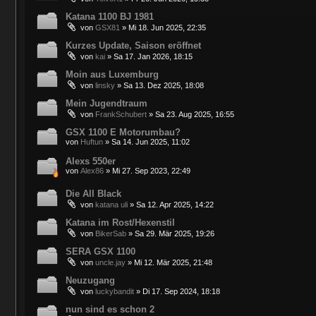
Katana 1100 BJ 1981
von
GSX81
»
Mi 18. Jun 2025, 22:35
Kurzes Update, Saison eröffnet
von
kai
»
Sa 17. Jan 2026, 18:15
Moin aus Luxemburg
von
linsky
»
Sa 13. Dez 2025, 18:08
Mein Jugendtraum
von
FrankSchubert
»
Sa 23. Aug 2025, 16:55
GSX 1100 E Motorumbau?
von
Huftun
»
Sa 14. Jun 2025, 11:02
Alexs 550er
von
Alex86
»
Mi 27. Sep 2023, 22:49
Die All Black
von
katana uli
»
Sa 12. Apr 2025, 14:22
Katana im Rost/Hexenstil
von
BikerSab
»
Sa 29. Mär 2025, 19:26
SERA GSX 1100
von
uncle.jay
»
Mi 12. Mär 2025, 21:48
Neuzugang
von
luckybandit
»
Di 17. Sep 2024, 18:18
nun sind es schon 2