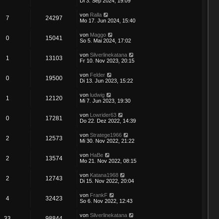
Di 3. Sep 2024, 19:09
von
Ralla
7
24297
Mo 17. Jun 2024, 15:40
von
Maggo
0
15041
So 5. Mai 2024, 17:02
von
Silverlinekatana
1
13103
Fr 10. Nov 2023, 20:15
von
Felder
0
19500
Di 13. Jun 2023, 15:22
von
ludwig
1
12120
Mi 7. Jun 2023, 19:30
von
Lowrider63
0
17281
Do 22. Dez 2022, 14:39
von
Stratege1966
2
12573
Mi 30. Nov 2022, 21:22
von
HaBe
2
13574
Mo 21. Nov 2022, 08:15
von
Katana1968
2
12743
Di 15. Nov 2022, 20:04
von
FrankF
4
32423
So 6. Nov 2022, 12:43
von
Silverlinekatana
33
98844