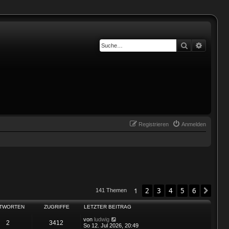
Suche
Erweiter
Registrieren
Anmelden
1
2
3
4
5
6
Näch
141 Themen
TWORTEN
ZUGRIFFE
LETZTER BEITRAG
von
ludwig
2
3412
So 12. Jul 2026, 20:49