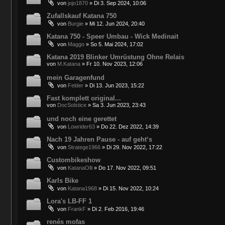
von
jojo1870
»
Di 3. Sep 2024, 10:06
Zufallskauf Katana 750
von
Burgie
»
Mi 12. Jun 2024, 20:40
Katana 750 - Speer Umbau - Wick Medinait
von
Maggo
»
So 5. Mai 2024, 17:02
Katana 2019 Blinker Umrüstung Ohne Relais
von
M.Katana
»
Fr 10. Nov 2023, 12:06
mein Garagenfund
von
Felder
»
Di 13. Jun 2023, 15:22
Fast komplett original...
von
DocSolstice
»
Sa 3. Jun 2023, 23:43
und noch eine gerettet
von
Lowrider63
»
Do 22. Dez 2022, 14:39
Nach 19 Jahren Pause - auf geht‘s
von
Stratege1966
»
Di 29. Nov 2022, 17:22
Custombikeshow
von
KatanaOlli
»
Do 17. Nov 2022, 09:51
Karls Bike
von
Katana1968
»
Di 15. Nov 2022, 10:24
Lora's LB-FF 1
von
FrankF
»
Di 2. Feb 2016, 19:46
renés mofas