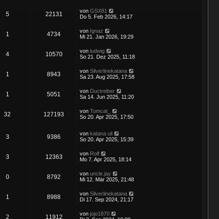
von
GSX81
5
22131
Do 5. Feb 2026, 14:17
von
Ignaz
1
4734
Mi 21. Jan 2026, 19:29
von
ludwig
4
10570
So 21. Dez 2025, 11:18
von
Silverlinekatana
1
8943
Sa 23. Aug 2025, 17:58
von
Ductreiber
1
5051
Sa 14. Jun 2025, 11:20
von
Tomcat_
32
127193
So 20. Apr 2025, 17:50
von
katana uli
3
9386
So 20. Apr 2025, 15:39
von
Rolf
3
12363
Mo 7. Apr 2025, 18:14
von
uncle.jay
0
8792
Mi 12. Mär 2025, 21:48
von
Silverlinekatana
1
8988
Di 17. Sep 2024, 21:17
von
jojo1870
2
11912