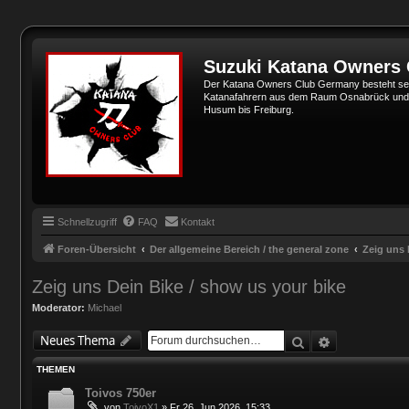
Suzuki Katana Owners
Der Katana Owners Club Germany besteht sei
Katanafahrern aus dem Raum Osnabrück und Min
Husum bis Freiburg.
Schnellzugriff
FAQ
Kontakt
Foren-Übersicht
Der allgemeine Bereich / the general zone
Zeig uns 
Zeig uns Dein Bike / show us your bike
Moderator:
Michael
Suche
Erweiterte 
Neues Thema
THEMEN
Toivos 750er
von
ToivoX1
»
Fr 26. Jun 2026, 15:33