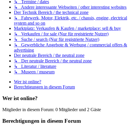
↳ Termine / dates
↳ Andere interessante Webseiten / other interesting websites
Der Technik Bereich / the technical zone
↳ Fahrwerk, Motor, Elektrik, etc. / chassis, engine, electrical
system and so on
Marktplatz: Verkaufen & Kaufen / marketplace: sell & buy
↳ Verkaufen / for sale (Nur für registrierte Nutzer)
↳ Suche / search (Nur für registrierte Nutzer)
↳ Gewerbliche Angebote & Werbung / commercial offers &
advertising
Der neutrale Bereich / the neutral zone
↳ Der neutrale Bereich / the neutral zone
↳ Literatur / literature
↳ Museen / museum
Wer ist online?
Berechtigungen in diesem Forum
Wer ist online?
Mitglieder in diesem Forum: 0 Mitglieder und 2 Gäste
Berechtigungen in diesem Forum