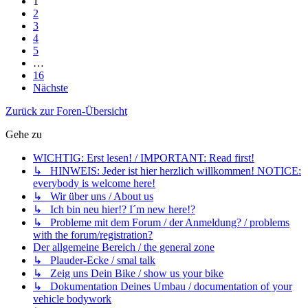
1
2
3
4
5
…
16
Nächste
Zurück zur Foren-Übersicht
Gehe zu
WICHTIG: Erst lesen! / IMPORTANT: Read first!
↳ HINWEIS: Jeder ist hier herzlich willkommen! NOTICE:
everybody is welcome here!
↳ Wir über uns / About us
↳ Ich bin neu hier!? I´m new here!?
↳ Probleme mit dem Forum / der Anmeldung? / problems
with the forum/registration?
Der allgemeine Bereich / the general zone
↳ Plauder-Ecke / smal talk
↳ Zeig uns Dein Bike / show us your bike
↳ Dokumentation Deines Umbau / documentation of your
vehicle bodywork