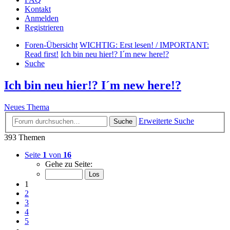
Kontakt
Anmelden
Registrieren
Foren-Übersicht
WICHTIG: Erst lesen! / IMPORTANT:
Read first!
Ich bin neu hier!? I´m new here!?
Suche
Ich bin neu hier!? I´m new here!?
Neues Thema
Erweiterte Suche
Suche
393 Themen
Seite
1
von
16
Gehe zu Seite:
1
2
3
4
5