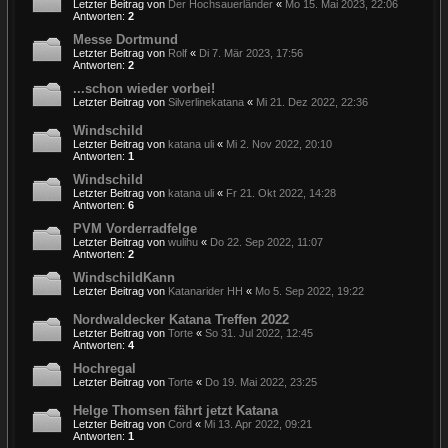
Letzter Beitrag von
Der Hochsauerländer
«
Mo 15. Mai 2023, 22:06
Antworten:
2
Messe Dortmund
Letzter Beitrag von
Rolf
«
Di 7. Mär 2023, 17:56
Antworten:
2
...schon wieder vorbei!
Letzter Beitrag von
Silverlinekatana
«
Mi 21. Dez 2022, 22:36
Windschild
Letzter Beitrag von
katana uli
«
Mi 2. Nov 2022, 20:10
Antworten:
1
Windschild
Letzter Beitrag von
katana uli
«
Fr 21. Okt 2022, 14:28
Antworten:
6
PVM Vorderradfelge
Letzter Beitrag von
wulihu
«
Do 22. Sep 2022, 11:07
Antworten:
2
WindschildKann
Letzter Beitrag von
Katanarider HH
«
Mo 5. Sep 2022, 19:22
Nordwaldecker Katana Treffen 2022
Letzter Beitrag von
Torte
«
So 31. Jul 2022, 12:45
Antworten:
4
Hochregal
Letzter Beitrag von
Torte
«
Do 19. Mai 2022, 23:25
Helge Thomsen fährt jetzt Katana
Letzter Beitrag von
Cord
«
Mi 13. Apr 2022, 09:21
Antworten:
1