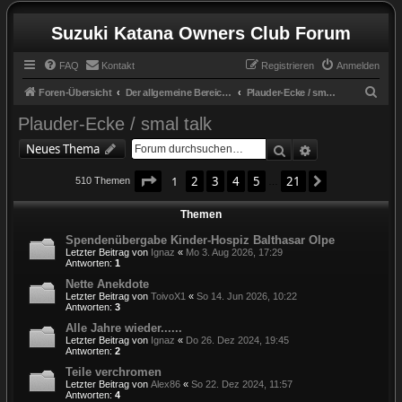
Suzuki Katana Owners Club Forum
FAQ
Kontakt
Registrieren
Anmelden
S
Foren-Übersicht
Der allgemeine Bereich / the general zone
Plauder-Ecke / smal talk
u
Plauder-Ecke / smal talk
c
Suche
Erweiterte Suc
Neues Thema
h
Seite
1
von
21
e
1
2
3
4
5
21
Nächste
510 Themen
…
Themen
Spendenübergabe Kinder-Hospiz Balthasar Olpe
Letzter Beitrag von
Ignaz
«
Mo 3. Aug 2026, 17:29
Antworten:
1
Nette Anekdote
Letzter Beitrag von
ToivoX1
«
So 14. Jun 2026, 10:22
Antworten:
3
Alle Jahre wieder......
Letzter Beitrag von
Ignaz
«
Do 26. Dez 2024, 19:45
Antworten:
2
Teile verchromen
Letzter Beitrag von
Alex86
«
So 22. Dez 2024, 11:57
Antworten:
4