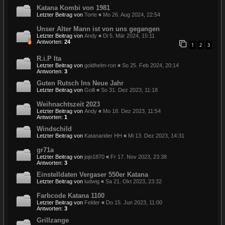
Katana Kombi von 1981
Letzter Beitrag von
Torte
«
Mo 26. Aug 2024, 22:54
Unser Alter Mann ist von uns gegangen
Letzter Beitrag von
Andy
«
Di 5. Mär 2024, 15:11
Antworten:
24
1
2
3
R.i.P Ita
Letzter Beitrag von
goldhelm-ron
«
So 25. Feb 2024, 20:14
Antworten:
3
Guten Rutsch Ins Neue Jahr
Letzter Beitrag von
Golli
«
So 31. Dez 2023, 11:18
Weihnachtszeit 2023
Letzter Beitrag von
Andy
«
Mo 18. Dez 2023, 11:54
Antworten:
1
Windschild
Letzter Beitrag von
Katanarider HH
«
Mi 13. Dez 2023, 14:31
gr71a
Letzter Beitrag von
jojo1870
«
Fr 17. Nov 2023, 23:38
Antworten:
3
Einstelldaten Vergaser 550er Katana
Letzter Beitrag von
ludwig
«
Sa 21. Okt 2023, 23:32
Farbcode Katana 1100
Letzter Beitrag von
Felder
«
Do 15. Jun 2023, 11:00
Antworten:
3
Grillzange