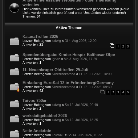
Andere interessante Webseiten / other interesting
websites
Hier können Links zu interessanten Webseiten gepostet werden! (Neue
Links werden inhaltlich geprüft und unter Umständen wieder entfernt!)
Themen:
34
Aktive Themen
KatanaTreffen 2026
Letzter Beitrag von
ludwig
«
Di 4. Aug 2026, 12:00
Antworten:
21
1
2
3
Spendenübergabe Kinder-Hospiz Balthasar Olpe
Letzter Beitrag von
Ignaz
«
Mo 3. Aug 2026, 17:29
Antworten:
1
11. Neuenkruger Olditreffen 25.Juli
Letzter Beitrag von
Silverlinekatana
«
Fr 17. Jul 2026, 10:00
Einladung EuroKat 12 in Fröndenberg/Germany
Letzter Beitrag von
Silverlinekatana
«
Fr 17. Jul 2026, 09:30
Antworten:
42
1
2
3
4
5
Toivos 750er
Letzter Beitrag von
ludwig
«
So 12. Jul 2026, 20:49
Antworten:
2
werkstattgebabbel 2026
Letzter Beitrag von
ludwig
«
So 12. Jul 2026, 18:25
Antworten:
1
Nette Anekdote
Letzter Beitrag von
ToivoX1
«
So 14. Jun 2026, 10:22