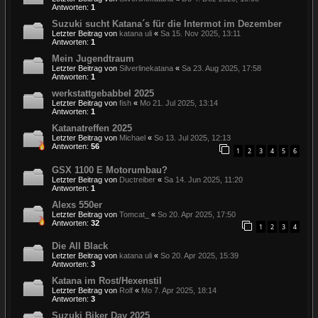
Antworten:
1
Suzuki sucht Katana´s für die Intermot im Dezember
Letzter Beitrag von
katana uli
«
Sa 15. Nov 2025, 13:11
Antworten:
1
Mein Jugendtraum
Letzter Beitrag von
Silverlinekatana
«
Sa 23. Aug 2025, 17:58
Antworten:
1
werkstattgebabbel 2025
Letzter Beitrag von
fish
«
Mo 21. Jul 2025, 13:14
Antworten:
1
Katanatreffen 2025
Letzter Beitrag von
Michael
«
So 13. Jul 2025, 12:13
Antworten:
56
1
2
3
4
5
6
GSX 1100 E Motorumbau?
Letzter Beitrag von
Ductreiber
«
Sa 14. Jun 2025, 11:20
Antworten:
1
Alexs 550er
Letzter Beitrag von
Tomcat_
«
So 20. Apr 2025, 17:50
Antworten:
32
1
2
3
4
Die All Black
Letzter Beitrag von
katana uli
«
So 20. Apr 2025, 15:39
Antworten:
3
Katana im Rost/Hexenstil
Letzter Beitrag von
Rolf
«
Mo 7. Apr 2025, 18:14
Antworten:
3
Suzuki Biker Day 2025