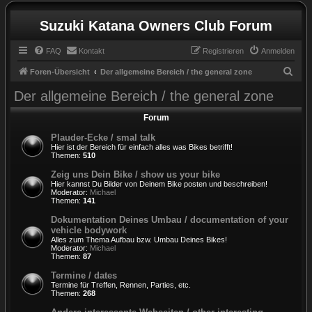
Suzuki Katana Owners Club Forum
FAQ
Kontakt
Registrieren
Anmelden
S
Foren-Übersicht
Der allgemeine Bereich / the general zone
u
Der allgemeine Bereich / the general zone
c
Forum
h
Plauder-Ecke / smal talk
e
Hier ist der Bereich für einfach alles was Bikes betrifft!
Themen:
510
Zeig uns Dein Bike / show us your bike
Hier kannst Du Bilder von Deinem Bike posten und beschreiben!
Moderator:
Michael
Themen:
141
Dokumentation Deines Umbau / documentation of your
vehicle bodywork
Alles zum Thema Aufbau bzw. Umbau Deines Bikes!
Moderator:
Michael
Themen:
87
Termine / dates
Termine für Treffen, Rennen, Parties, etc.
Themen:
268