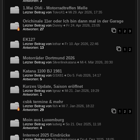
Antworten:
3
1.Mai Oldi - Motorradtreffen Melle
Letzter Beitrag von
ToivoX1
«
Mi 29. Apr 2026, 17:35
Orichinale 11er oder Ich bin dann mal in der Garage
Letzter Beitrag von
Donny
«
Fr 24. Apr 2026, 23:05
Antworten:
27
1
2
3
EK12?
Letzter Beitrag von
lothar
«
Fr 10. Apr 2026, 22:46
Antworten:
13
1
2
Motorräder Dortmund 2026
Letzter Beitrag von
Silverlinekatana
«
Mi 4. Mär 2026, 20:30
Katana 1100 BJ 1981
Letzter Beitrag von
GSX81
«
Do 5. Feb 2026, 14:17
Antworten:
5
Kurzes Update, Saison eröffnet
Letzter Beitrag von
Ignaz
«
Mi 21. Jan 2026, 19:29
Antworten:
1
csbk termine & mehr
Letzter Beitrag von
fish
«
Mi 7. Jan 2026, 18:22
Antworten:
29
1
2
3
Moin aus Luxemburg
Letzter Beitrag von
ludwig
«
So 21. Dez 2025, 11:18
Antworten:
4
Intermot 2025 Eindrücke
Letzter Beitrag von
Silverlinekatana
«
Do 4. Dez 2025, 18:05