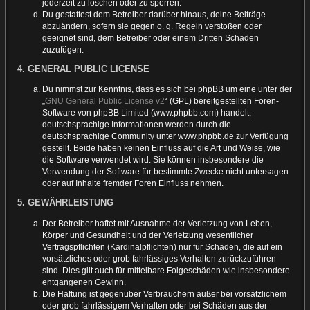
jederzeit zu löschen oder zu sperren.
Du gestattest dem Betreiber darüber hinaus, deine Beiträge
abzuändern, sofern sie gegen o. g. Regeln verstoßen oder
geeignet sind, dem Betreiber oder einem Dritten Schaden
zuzufügen.
4. GENERAL PUBLIC LICENSE
Du nimmst zur Kenntnis, dass es sich bei phpBB um eine unter der
„
GNU General Public License v2
“ (GPL) bereitgestellten Foren-
Software von phpBB Limited (www.phpbb.com) handelt;
deutschsprachige Informationen werden durch die
deutschsprachige Community unter www.phpbb.de zur Verfügung
gestellt. Beide haben keinen Einfluss auf die Art und Weise, wie
die Software verwendet wird. Sie können insbesondere die
Verwendung der Software für bestimmte Zwecke nicht untersagen
oder auf Inhalte fremder Foren Einfluss nehmen.
5. GEWÄHRLEISTUNG
Der Betreiber haftet mit Ausnahme der Verletzung von Leben,
Körper und Gesundheit und der Verletzung wesentlicher
Vertragspflichten (Kardinalpflichten) nur für Schäden, die auf ein
vorsätzliches oder grob fahrlässiges Verhalten zurückzuführen
sind. Dies gilt auch für mittelbare Folgeschäden wie insbesondere
entgangenen Gewinn.
Die Haftung ist gegenüber Verbrauchern außer bei vorsätzlichem
oder grob fahrlässigem Verhalten oder bei Schäden aus der