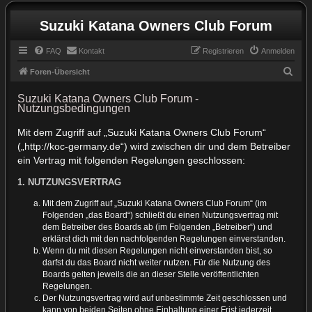
Suzuki Katana Owners Club Forum
FAQ
Kontakt
Registrieren
Anmelden
S
Foren-Übersicht
u
Suzuki Katana Owners Club Forum -
c
Nutzungsbedingungen
h
Mit dem Zugriff auf „Suzuki Katana Owners Club Forum“
e
(„http://koc-germany.de“) wird zwischen dir und dem Betreiber
ein Vertrag mit folgenden Regelungen geschlossen:
1. NUTZUNGSVERTRAG
Mit dem Zugriff auf „Suzuki Katana Owners Club Forum“ (im
Folgenden „das Board“) schließt du einen Nutzungsvertrag mit
dem Betreiber des Boards ab (im Folgenden „Betreiber“) und
erklärst dich mit den nachfolgenden Regelungen einverstanden.
Wenn du mit diesen Regelungen nicht einverstanden bist, so
darfst du das Board nicht weiter nutzen. Für die Nutzung des
Boards gelten jeweils die an dieser Stelle veröffentlichten
Regelungen.
Der Nutzungsvertrag wird auf unbestimmte Zeit geschlossen und
kann von beiden Seiten ohne Einhaltung einer Frist jederzeit