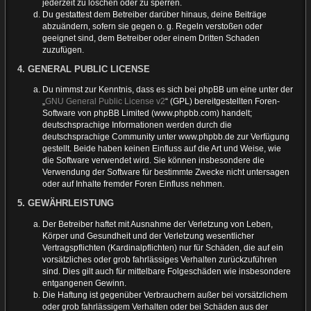
jederzeit zu löschen oder zu sperren.
Du gestattest dem Betreiber darüber hinaus, deine Beiträge
abzuändern, sofern sie gegen o. g. Regeln verstoßen oder
geeignet sind, dem Betreiber oder einem Dritten Schaden
zuzufügen.
4. GENERAL PUBLIC LICENSE
Du nimmst zur Kenntnis, dass es sich bei phpBB um eine unter der
„
GNU General Public License v2
“ (GPL) bereitgestellten Foren-
Software von phpBB Limited (www.phpbb.com) handelt;
deutschsprachige Informationen werden durch die
deutschsprachige Community unter www.phpbb.de zur Verfügung
gestellt. Beide haben keinen Einfluss auf die Art und Weise, wie
die Software verwendet wird. Sie können insbesondere die
Verwendung der Software für bestimmte Zwecke nicht untersagen
oder auf Inhalte fremder Foren Einfluss nehmen.
5. GEWÄHRLEISTUNG
Der Betreiber haftet mit Ausnahme der Verletzung von Leben,
Körper und Gesundheit und der Verletzung wesentlicher
Vertragspflichten (Kardinalpflichten) nur für Schäden, die auf ein
vorsätzliches oder grob fahrlässiges Verhalten zurückzuführen
sind. Dies gilt auch für mittelbare Folgeschäden wie insbesondere
entgangenen Gewinn.
Die Haftung ist gegenüber Verbrauchern außer bei vorsätzlichem
oder grob fahrlässigem Verhalten oder bei Schäden aus der