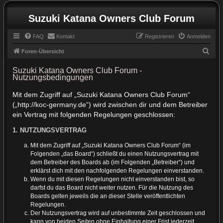
Suzuki Katana Owners Club Forum
FAQ
Kontakt
Registrieren
Anmelden
S
Foren-Übersicht
u
Suzuki Katana Owners Club Forum -
c
Nutzungsbedingungen
h
Mit dem Zugriff auf „Suzuki Katana Owners Club Forum“
e
(„http://koc-germany.de“) wird zwischen dir und dem Betreiber
ein Vertrag mit folgenden Regelungen geschlossen:
1. NUTZUNGSVERTRAG
Mit dem Zugriff auf „Suzuki Katana Owners Club Forum“ (im
Folgenden „das Board“) schließt du einen Nutzungsvertrag mit
dem Betreiber des Boards ab (im Folgenden „Betreiber“) und
erklärst dich mit den nachfolgenden Regelungen einverstanden.
Wenn du mit diesen Regelungen nicht einverstanden bist, so
darfst du das Board nicht weiter nutzen. Für die Nutzung des
Boards gelten jeweils die an dieser Stelle veröffentlichten
Regelungen.
Der Nutzungsvertrag wird auf unbestimmte Zeit geschlossen und
kann von beiden Seiten ohne Einhaltung einer Frist jederzeit