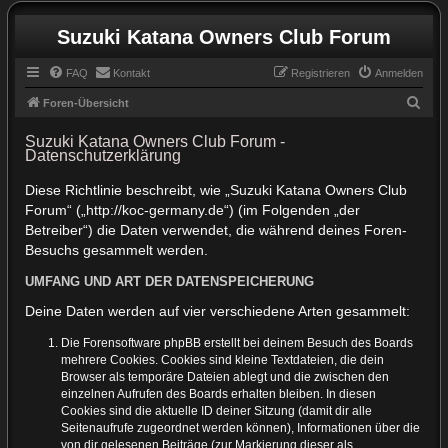
Suzuki Katana Owners Club Forum
FAQ
Kontakt
Registrieren
Anmelden
S
Foren-Übersicht
u
Suzuki Katana Owners Club Forum -
c
Datenschutzerklärung
h
Diese Richtlinie beschreibt, wie „Suzuki Katana Owners Club
e
Forum“ („http://koc-germany.de“) (im Folgenden „der
Betreiber“) die Daten verwendet, die während deines Foren-
Besuchs gesammelt werden.
UMFANG UND ART DER DATENSPEICHERUNG
Deine Daten werden auf vier verschiedene Arten gesammelt:
Die Forensoftware phpBB erstellt bei deinem Besuch des Boards
mehrere Cookies. Cookies sind kleine Textdateien, die dein
Browser als temporäre Dateien ablegt und die zwischen den
einzelnen Aufrufen des Boards erhalten bleiben. In diesen
Cookies sind die aktuelle ID deiner Sitzung (damit dir alle
Seitenaufrufe zugeordnet werden können), Informationen über die
von dir gelesenen Beiträge (zur Markierung dieser als