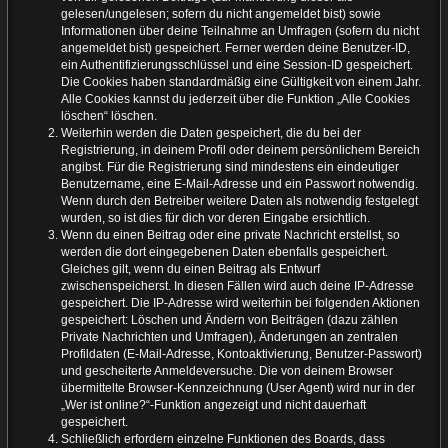
gelesen/ungelesen; sofern du nicht angemeldet bist) sowie
Informationen über deine Teilnahme an Umfragen (sofern du nicht
angemeldet bist) gespeichert. Ferner werden deine Benutzer-ID,
ein Authentifizierungsschlüssel und eine Session-ID gespeichert.
Die Cookies haben standardmäßig eine Gültigkeit von einem Jahr.
Alle Cookies kannst du jederzeit über die Funktion „Alle Cookies
löschen“ löschen.
Weiterhin werden die Daten gespeichert, die du bei der
Registrierung, in deinem Profil oder deinem persönlichem Bereich
angibst. Für die Registrierung sind mindestens ein eindeutiger
Benutzername, eine E-Mail-Adresse und ein Passwort notwendig.
Wenn durch den Betreiber weitere Daten als notwendig festgelegt
wurden, so ist dies für dich vor deren Eingabe ersichtlich.
Wenn du einen Beitrag oder eine private Nachricht erstellst, so
werden die dort eingegebenen Daten ebenfalls gespeichert.
Gleiches gilt, wenn du einen Beitrag als Entwurf
zwischenspeicherst. In diesen Fällen wird auch deine IP-Adresse
gespeichert. Die IP-Adresse wird weiterhin bei folgenden Aktionen
gespeichert: Löschen und Ändern von Beiträgen (dazu zählen
Private Nachrichten und Umfragen), Änderungen an zentralen
Profildaten (E-Mail-Adresse, Kontoaktivierung, Benutzer-Passwort)
und gescheiterte Anmeldeversuche. Die von deinem Browser
übermittelte Browser-Kennzeichnung (User Agent) wird nur in der
„Wer ist online?“-Funktion angezeigt und nicht dauerhaft
gespeichert.
Schließlich erfordern einzelne Funktionen des Boards, dass