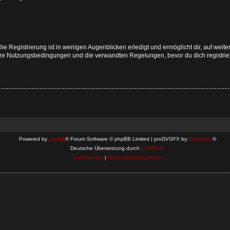
e Registrierung ist in wenigen Augenblicken erledigt und ermöglicht dir, auf weite
e Nutzungsbedingungen und die verwandten Regelungen, bevor du dich registriers
Powered by
phpBB
® Forum Software © phpBB Limited | proDVGFX by:
Prosk8er
©
Deutsche Übersetzung durch
phpBB.de
Datenschutz
|
Nutzungsbedingungen