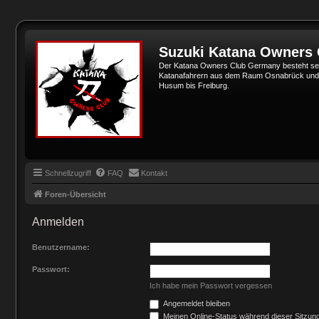
Suzuki Katana Owners
Der Katana Owners Club Germany besteht sei
Katanafahrern aus dem Raum Osnabrück und Min
Husum bis Freiburg.
Schnellzugriff
FAQ
Kontakt
Foren-Übersicht
Anmelden
Benutzername:
Passwort:
Ich habe mein Passwort vergessen
Angemeldet bleiben
Meinen Online-Status während dieser Sitzun