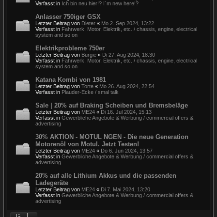
Verfasst in
Ich bin neu hier!? I´m new here!?
Anlasser 750iger GSX
Letzter Beitrag von
Dieter
«
Mo 2. Sep 2024, 13:22
Verfasst in
Fahrwerk, Motor, Elektrik, etc. / chassis, engine, electrical
system and so on
Elektrikprobleme 750er
Letzter Beitrag von
Burgie
«
Di 27. Aug 2024, 18:30
Verfasst in
Fahrwerk, Motor, Elektrik, etc. / chassis, engine, electrical
system and so on
Katana Kombi von 1981
Letzter Beitrag von
Torte
«
Mo 26. Aug 2024, 22:54
Verfasst in
Plauder-Ecke / smal talk
Sale | 20% auf Braking Scheiben und Bremsbeläge
Letzter Beitrag von
ME24
«
Di 16. Jul 2024, 15:13
Verfasst in
Gewerbliche Angebote & Werbung / commercial offers &
advertising
30% AKTION - MOTUL NGEN - Die neue Generation
Motorenöl von Motul. Jetzt Testen!
Letzter Beitrag von
ME24
«
Do 6. Jun 2024, 13:57
Verfasst in
Gewerbliche Angebote & Werbung / commercial offers &
advertising
20% auf alle Lithium Akkus und die passenden
Ladegeräte
Letzter Beitrag von
ME24
«
Di 7. Mai 2024, 13:20
Verfasst in
Gewerbliche Angebote & Werbung / commercial offers &
advertising