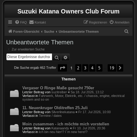
Suzuki Katana Owners Club Forum
FAQ
Kontakt
Registrieren
Anmelden
S
Foren-Übersicht
Suche
Unbeantwortete Themen
u
Unbeantwortete Themen
c
Zur erweiterten Suche
h
Suche
Erweiterte Suche
e
Seite
1
von
19
1
2
3
4
5
19
Nächst
Die Suche ergab 462 Treffer
…
Themen
Vergaser O Ringe Maße gesucht 750er
Letzter Beitrag von
suzitreiber
«
Sa 18. Jul 2026, 13:12
Verfasst in
Fahrwerk, Motor, Elektrik, etc. / chassis, engine, electrical
system and so on
11. Neuenkruger Olditreffen 25.Juli
Letzter Beitrag von
Silverlinekatana
«
Fr 17. Jul 2026, 10:00
Verfasst in
Termine / dates
Moin zusammen - ich möchte mich vorstellen
Letzter Beitrag von
Katanaandy
«
Fr 10. Jul 2026, 20:36
Verfasst in
Ich bin neu hier!? I´m new here!?