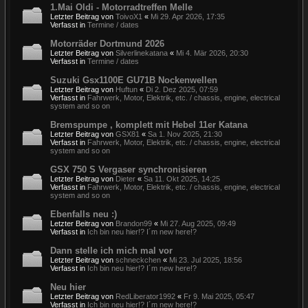
1.Mai Oldi - Motorradtreffen Melle
Letzter Beitrag von
ToivoX1
«
Mi 29. Apr 2026, 17:35
Verfasst in
Termine / dates
Motorräder Dortmund 2026
Letzter Beitrag von
Silverlinekatana
«
Mi 4. Mär 2026, 20:30
Verfasst in
Termine / dates
Suzuki Gsx1100E GU71B Nockenwellen
Letzter Beitrag von
Huftun
«
Di 2. Dez 2025, 07:59
Verfasst in
Fahrwerk, Motor, Elektrik, etc. / chassis, engine, electrical
system and so on
Bremspumpe , komplett mit Hebel 11er Katana
Letzter Beitrag von
GSX81
«
Sa 1. Nov 2025, 21:30
Verfasst in
Fahrwerk, Motor, Elektrik, etc. / chassis, engine, electrical
system and so on
GSX 750 S Vergaser synchronisieren
Letzter Beitrag von
Dieter
«
Sa 11. Okt 2025, 14:25
Verfasst in
Fahrwerk, Motor, Elektrik, etc. / chassis, engine, electrical
system and so on
Ebenfalls neu :)
Letzter Beitrag von
Brandon99
«
Mi 27. Aug 2025, 09:49
Verfasst in
Ich bin neu hier!? I´m new here!?
Dann stelle ich mich mal vor
Letzter Beitrag von
schneckchen
«
Mi 23. Jul 2025, 18:56
Verfasst in
Ich bin neu hier!? I´m new here!?
Neu hier
Letzter Beitrag von
RedLiberator1992
«
Fr 9. Mai 2025, 05:47
Verfasst in
Ich bin neu hier!? I´m new here!?