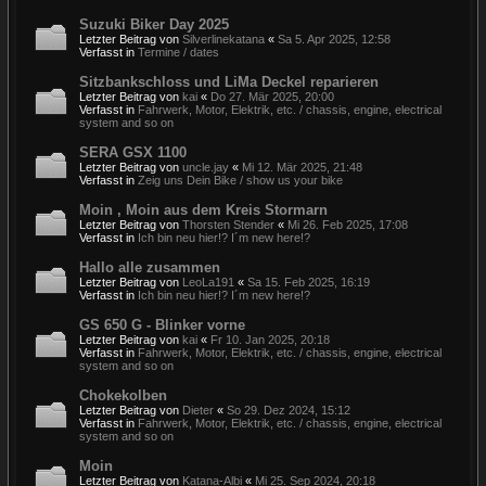
Suzuki Biker Day 2025
Letzter Beitrag von
Silverlinekatana
«
Sa 5. Apr 2025, 12:58
Verfasst in
Termine / dates
Sitzbankschloss und LiMa Deckel reparieren
Letzter Beitrag von
kai
«
Do 27. Mär 2025, 20:00
Verfasst in
Fahrwerk, Motor, Elektrik, etc. / chassis, engine, electrical
system and so on
SERA GSX 1100
Letzter Beitrag von
uncle.jay
«
Mi 12. Mär 2025, 21:48
Verfasst in
Zeig uns Dein Bike / show us your bike
Moin , Moin aus dem Kreis Stormarn
Letzter Beitrag von
Thorsten Stender
«
Mi 26. Feb 2025, 17:08
Verfasst in
Ich bin neu hier!? I´m new here!?
Hallo alle zusammen
Letzter Beitrag von
LeoLa191
«
Sa 15. Feb 2025, 16:19
Verfasst in
Ich bin neu hier!? I´m new here!?
GS 650 G - Blinker vorne
Letzter Beitrag von
kai
«
Fr 10. Jan 2025, 20:18
Verfasst in
Fahrwerk, Motor, Elektrik, etc. / chassis, engine, electrical
system and so on
Chokekolben
Letzter Beitrag von
Dieter
«
So 29. Dez 2024, 15:12
Verfasst in
Fahrwerk, Motor, Elektrik, etc. / chassis, engine, electrical
system and so on
Moin
Letzter Beitrag von
Katana-Albi
«
Mi 25. Sep 2024, 20:18