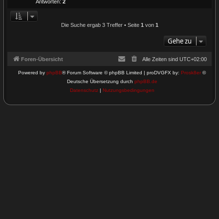
Antworten:
2
Die Suche ergab 3 Treffer • Seite
1
von
1
Gehe zu
Foren-Übersicht
Alle Zeiten sind
UTC+02:00
Powered by
phpBB
® Forum Software © phpBB Limited | proDVGFX by:
Prosk8er
©
Deutsche Übersetzung durch
phpBB.de
Datenschutz
|
Nutzungsbedingungen