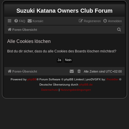
Suzuki Katana Owners Club Forum
FAQ
Kontakt
Registrieren
Anmelden
S
Foren-Übersicht
u
Alle Cookies löschen
c
h
Bist du dir sicher, dass du alle Cookies des Boards löschen möchtest?
e
Foren-Übersicht
Alle Zeiten sind
UTC+02:00
Powered by
phpBB
® Forum Software © phpBB Limited | proDVGFX by:
Prosk8er
©
Deutsche Übersetzung durch
phpBB.de
Datenschutz
|
Nutzungsbedingungen