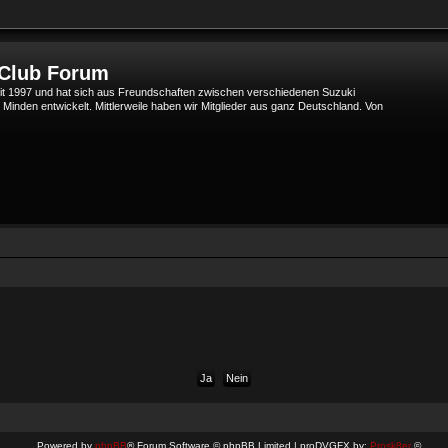
 Club Forum
t 1997 und hat sich aus Freundschaften zwischen verschiedenen Suzuki
den entwickelt. Mittlerweile haben wir Mitglieder aus ganz Deutschland. Von
Powered by
phpBB
® Forum Software © phpBB Limited | proDVGFX by:
Prosk8er
©