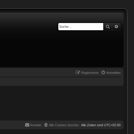
Suche
Erweiter
Registrieren
Anmelden
Kontakt
Alle Cookies löschen
Alle Zeiten sind
UTC+02:00