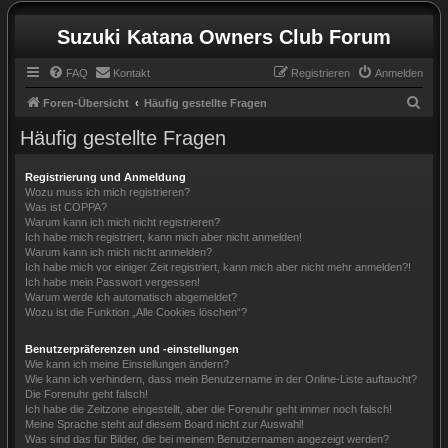
Suzuki Katana Owners Club Forum
FAQ
Kontakt
Registrieren
Anmelden
S
Foren-Übersicht
Häufig gestellte Fragen
u
Häufig gestellte Fragen
c
h
Registrierung und Anmeldung
Wozu muss ich mich registrieren?
e
Was ist COPPA?
Warum kann ich mich nicht registrieren?
Ich habe mich registriert, kann mich aber nicht anmelden!
Warum kann ich mich nicht anmelden?
Ich habe mich vor einiger Zeit registriert, kann mich aber nicht mehr anmelden?!
Ich habe mein Passwort vergessen!
Warum werde ich automatisch abgemeldet?
Wozu ist die Funktion „Alle Cookies löschen“?
Benutzerpräferenzen und -einstellungen
Wie kann ich meine Einstellungen ändern?
Wie kann ich verhindern, dass mein Benutzername in der Online-Liste auftaucht?
Die Forenuhr geht falsch!
Ich habe die Zeitzone eingestellt, aber die Forenuhr geht immer noch falsch!
Meine Sprache steht auf diesem Board nicht zur Auswahl!
Was sind das für Bilder, die bei meinem Benutzernamen angezeigt werden?