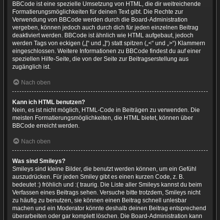
BBCode ist eine spezielle Umsetzung von HTML, die dir weitreichende
Formatierungsmöglichkeiten für deinen Text gibt. Die Rechte zur
Verwendung von BBCode werden durch die Board-Administration
vergeben, können jedoch auch durch dich für jeden einzelnen Beitrag
deaktiviert werden. BBCode ist ähnlich wie HTML aufgebaut, jedoch
werden Tags von eckigen („[“ und „]“) statt spitzen („<“ und „>“) Klammern
eingeschlossen. Weitere Informationen zu BBCode findest du auf einer
speziellen Hilfe-Seite, die von der Seite zur Beitragserstellung aus
zugänglich ist.
Nach oben
Kann ich HTML benutzen?
Nein, es ist nicht möglich, HTML-Code in Beiträgen zu verwenden. Die
meisten Formatierungsmöglichkeiten, die HTML bietet, können über
BBCode erreicht werden.
Nach oben
Was sind Smileys?
Smileys sind kleine Bilder, die benutzt werden können, um ein Gefühl
auszudrücken. Für jeden Smiley gibt es einen kurzen Code, z. B.
bedeutet :) fröhlich und :( traurig. Die Liste aller Smileys kannst du beim
Verfassen eines Beitrags sehen. Versuche bitte trotzdem, Smileys nicht
zu häufig zu benutzen, sie können einen Beitrag schnell unlesbar
machen und ein Moderator könnte deshalb deinen Beitrag entsprechend
überarbeiten oder gar komplett löschen. Die Board-Administration kann