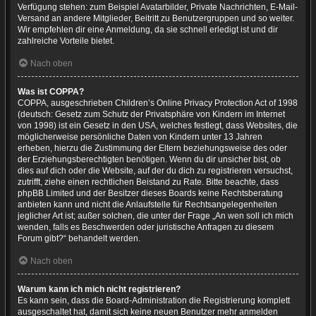
Verfügung stehen: zum Beispiel Avatarbilder, Private Nachrichten, E-Mail-
Versand an andere Mitglieder, Beitritt zu Benutzergruppen und so weiter.
Wir empfehlen dir eine Anmeldung, da sie schnell erledigt ist und dir
zahlreiche Vorteile bietet.
Nach oben
Was ist COPPA?
COPPA, ausgeschrieben Children’s Online Privacy Protection Act of 1998
(deutsch: Gesetz zum Schutz der Privatsphäre von Kindern im Internet
von 1998) ist ein Gesetz in den USA, welches festlegt, dass Websites, die
möglicherweise persönliche Daten von Kindern unter 13 Jahren
erheben, hierzu die Zustimmung der Eltern beziehungsweise des oder
der Erziehungsberechtigten benötigen. Wenn du dir unsicher bist, ob
dies auf dich oder die Website, auf der du dich zu registrieren versuchst,
zutrifft, ziehe einen rechtlichen Beistand zu Rate. Bitte beachte, dass
phpBB Limited und der Besitzer dieses Boards keine Rechtsberatung
anbieten kann und nicht die Anlaufstelle für Rechtsangelegenheiten
jeglicher Art ist; außer solchen, die unter der Frage „An wen soll ich mich
wenden, falls es Beschwerden oder juristische Anfragen zu diesem
Forum gibt?“ behandelt werden.
Nach oben
Warum kann ich mich nicht registrieren?
Es kann sein, dass die Board-Administration die Registrierung komplett
ausgeschaltet hat, damit sich keine neuen Benutzer mehr anmelden