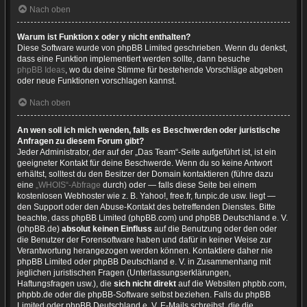
Nach oben
Warum ist Funktion x oder y nicht enthalten?
Diese Software wurde von phpBB Limited geschrieben. Wenn du denkst,
dass eine Funktion implementiert werden sollte, dann besuche
phpBB Ideas
, wo du deine Stimme für bestehende Vorschläge abgeben
oder neue Funktionen vorschlagen kannst.
Nach oben
An wen soll ich mich wenden, falls es Beschwerden oder juristische
Anfragen zu diesem Forum gibt?
Jeder Administrator, der auf der „Das Team“-Seite aufgeführt ist, ist ein
geeigneter Kontakt für deine Beschwerde. Wenn du so keine Antwort
erhältst, solltest du den Besitzer der Domain kontaktieren (führe dazu
eine
„WHOIS“-Abfrage
durch) oder — falls diese Seite bei einem
kostenlosen Webhoster wie z. B. Yahoo!, free.fr, funpic.de usw. liegt —
den Support oder den Abuse-Kontakt des betreffenden Dienstes. Bitte
beachte, dass phpBB Limited (phpBB.com) und phpBB Deutschland e. V.
(phpBB.de)
absolut keinen Einfluss
auf die Benutzung oder den oder
die Benutzer der Forensoftware haben und dafür in keiner Weise zur
Verantwortung herangezogen werden können. Kontaktiere daher nie
phpBB Limited oder phpBB Deutschland e. V. in Zusammenhang mit
jeglichen juristischen Fragen (Unterlassungserklärungen,
Haftungsfragen usw.), die
sich nicht direkt
auf die Websiten phpbb.com,
phpbb.de oder die phpBB-Software selbst beziehen. Falls du phpBB
Limited oder phpBB Deutschland e. V. E-Mails schreibst, die die