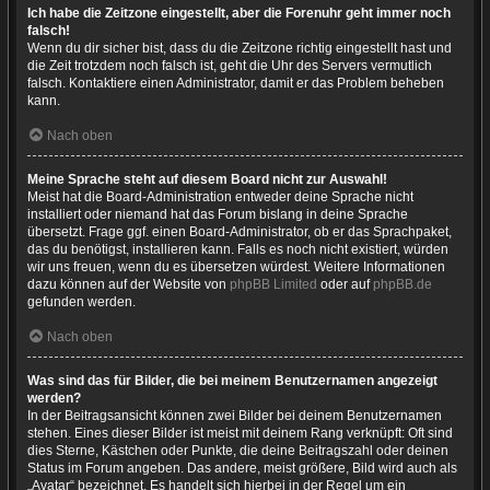
Ich habe die Zeitzone eingestellt, aber die Forenuhr geht immer noch
falsch!
Wenn du dir sicher bist, dass du die Zeitzone richtig eingestellt hast und
die Zeit trotzdem noch falsch ist, geht die Uhr des Servers vermutlich
falsch. Kontaktiere einen Administrator, damit er das Problem beheben
kann.
Nach oben
Meine Sprache steht auf diesem Board nicht zur Auswahl!
Meist hat die Board-Administration entweder deine Sprache nicht
installiert oder niemand hat das Forum bislang in deine Sprache
übersetzt. Frage ggf. einen Board-Administrator, ob er das Sprachpaket,
das du benötigst, installieren kann. Falls es noch nicht existiert, würden
wir uns freuen, wenn du es übersetzen würdest. Weitere Informationen
dazu können auf der Website von
phpBB Limited
oder auf
phpBB.de
gefunden werden.
Nach oben
Was sind das für Bilder, die bei meinem Benutzernamen angezeigt
werden?
In der Beitragsansicht können zwei Bilder bei deinem Benutzernamen
stehen. Eines dieser Bilder ist meist mit deinem Rang verknüpft: Oft sind
dies Sterne, Kästchen oder Punkte, die deine Beitragszahl oder deinen
Status im Forum angeben. Das andere, meist größere, Bild wird auch als
„Avatar“ bezeichnet. Es handelt sich hierbei in der Regel um ein